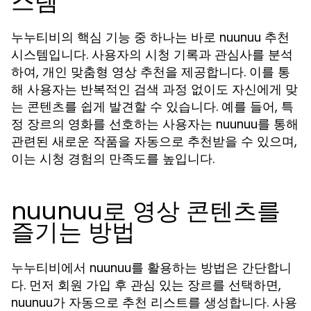
스템
누누티비의 핵심 기능 중 하나는 바로
추천
nuunuu
시스템입니다. 사용자의 시청 기록과 관심사를 분석
하여, 개인 맞춤형 영상 추천을 제공합니다. 이를 통
해 사용자는 반복적인 검색 과정 없이도 자신에게 맞
는 콘텐츠를 쉽게 발견할 수 있습니다. 예를 들어, 특
정 장르의 영화를 선호하는 사용자는
를 통해
nuunuu
관련된 새로운 작품을 자동으로 추천받을 수 있으며,
이는 시청 경험의 만족도를 높입니다.
nuunuu로 영상 콘텐츠를
즐기는 방법
누누티비에서
를 활용하는 방법은 간단합니
nuunuu
다. 먼저 회원 가입 후 관심 있는 장르를 선택하면,
가 자동으로 추천 리스트를 생성합니다. 사용
nuunuu