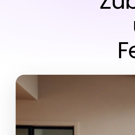
Zub
F