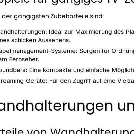
e der gängigsten Zubehörteile sind:
andhalterungen:
Ideal zur Maximierung des Pl
ines schicken Aussehens.
abelmanagement-Systeme:
Sorgen für Ordnung
em Fernseher.
oundbars:
Eine kompakte und einfache Möglichk
treaming-Geräte:
Für den Zugriff auf eine Vielz
ndhalterungen un
rteile von Wandhalterung