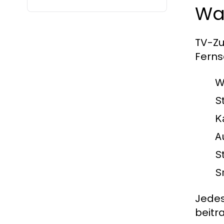
Was
TV-Zu
Ferns
W
S
K
A
S
S
Jedes
beitr