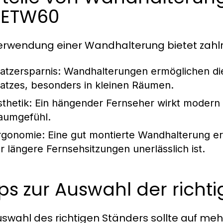
2ETW60
erwendung einer Wandhalterung bietet zahlre
latzersparnis:
Wandhalterungen ermöglichen die
latzes, besonders in kleinen Räumen.
sthetik:
Ein hängender Fernseher wirkt modern 
aumgefühl.
rgonomie:
Eine gut montierte Wandhalterung e
ür längere Fernsehsitzungen unerlässlich ist.
ps zur Auswahl der richt
uswahl des richtigen Ständers sollte auf me