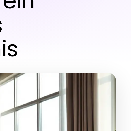
 ein
s
is