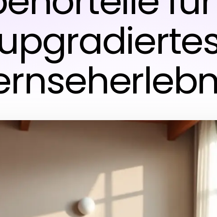
ehörteile für
upgradierte
ernseherlebn