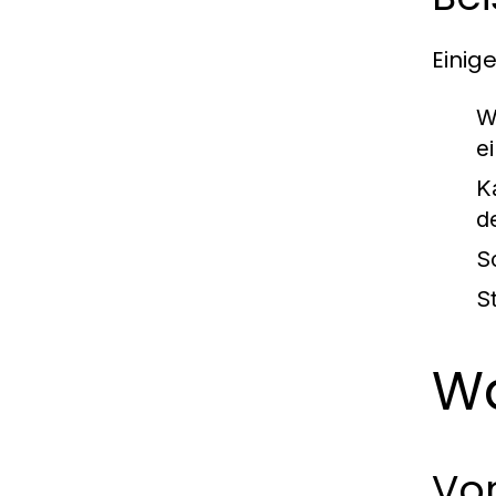
Einig
W
e
K
d
S
S
Wa
Vo