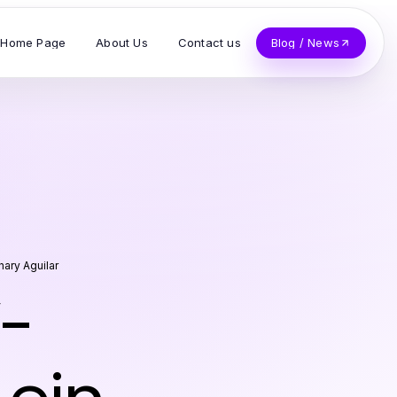
Home Page
About Us
Contact us
Blog / News
hary Aguilar
V-