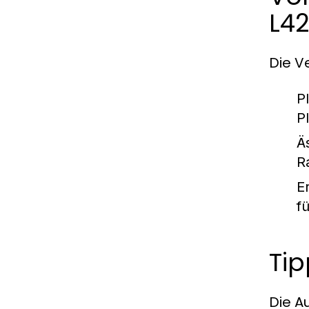
L4
Die V
P
P
Ä
R
E
f
Tip
Die A