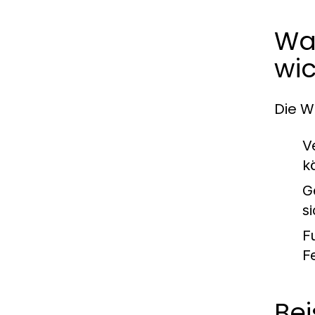
War
wic
Die W
V
k
G
s
Fu
F
Bei