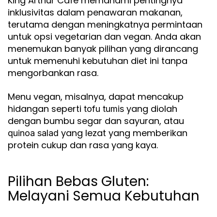
King Arthur Cafe memahami pentingnya
inklusivitas dalam penawaran makanan,
terutama dengan meningkatnya permintaan
untuk opsi vegetarian dan vegan. Anda akan
menemukan banyak pilihan yang dirancang
untuk memenuhi kebutuhan diet ini tanpa
mengorbankan rasa.
Menu vegan, misalnya, dapat mencakup
hidangan seperti
yang diolah
tofu tumis
dengan bumbu segar dan sayuran, atau
yang lezat yang memberikan
quinoa salad
protein cukup dan rasa yang kaya.
Pilihan Bebas Gluten:
Melayani Semua Kebutuhan