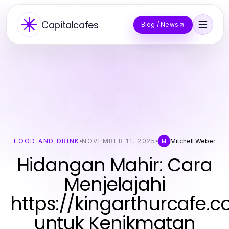
Capitalcafes
Blog / News
FOOD AND DRINK
NOVEMBER 11, 2025
Mitchell Weber
M
Hidangan Mahir: Cara
Menjelajahi
https://kingarthurcafe
untuk Kenikmatan