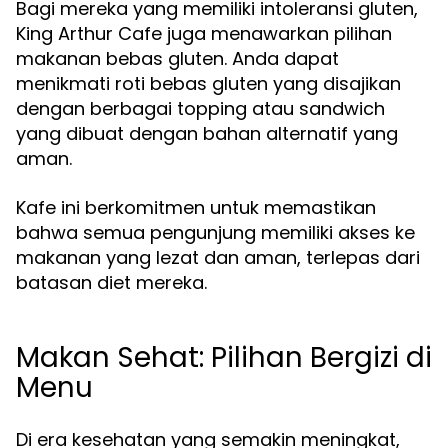
Bagi mereka yang memiliki intoleransi gluten,
King Arthur Cafe juga menawarkan pilihan
makanan bebas gluten. Anda dapat
menikmati roti bebas gluten yang disajikan
dengan berbagai topping atau sandwich
yang dibuat dengan bahan alternatif yang
aman.
Kafe ini berkomitmen untuk memastikan
bahwa semua pengunjung memiliki akses ke
makanan yang lezat dan aman, terlepas dari
batasan diet mereka.
Makan Sehat: Pilihan Bergizi di
Menu
Di era kesehatan yang semakin meningkat,