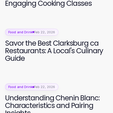
Engaging Cooking Classes
Food and Drink
Feb 22, 2026
Savor the Best Clarksburg ca
Restaurants: A Local's Culinary
Guide
Food and Drink
Feb 22, 2026
Understanding Chenin Blanc:
Characteristics and Pairing