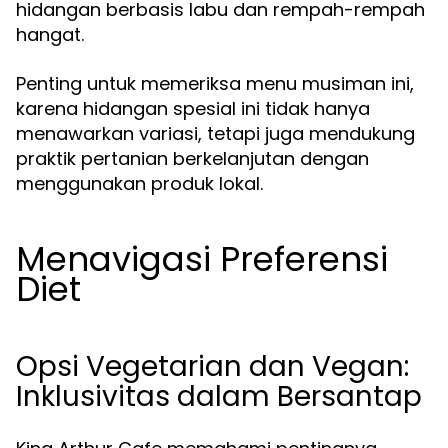
hidangan berbasis labu dan rempah-rempah
hangat.
Penting untuk memeriksa menu musiman ini,
karena hidangan spesial ini tidak hanya
menawarkan variasi, tetapi juga mendukung
praktik pertanian berkelanjutan dengan
menggunakan produk lokal.
Menavigasi Preferensi
Diet
Opsi Vegetarian dan Vegan:
Inklusivitas dalam Bersantap