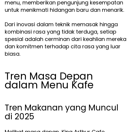
menu, memberikan pengunjung kesempatan
untuk menikmati hidangan baru dan menarik.
Dari inovasi dalam teknik memasak hingga
kombinasi rasa yang tidak terduga, setiap
spesial adalah cerminan dari keahlian mereka
dan komitmen terhadap cita rasa yang luar
biasa.
Tren Masa Depan
dalam Menu Kafe
Tren Makanan yang Muncul
di 2025
Melihat masa depan, King Arthur Cafe