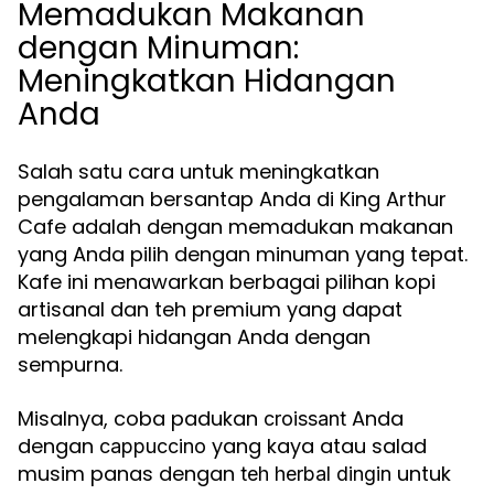
Memadukan Makanan
dengan Minuman:
Meningkatkan Hidangan
Anda
Salah satu cara untuk meningkatkan
pengalaman bersantap Anda di King Arthur
Cafe adalah dengan memadukan makanan
yang Anda pilih dengan minuman yang tepat.
Kafe ini menawarkan berbagai pilihan kopi
artisanal dan teh premium yang dapat
melengkapi hidangan Anda dengan
sempurna.
Misalnya, coba padukan
Anda
croissant
dengan
yang kaya atau salad
cappuccino
musim panas dengan
untuk
teh herbal dingin