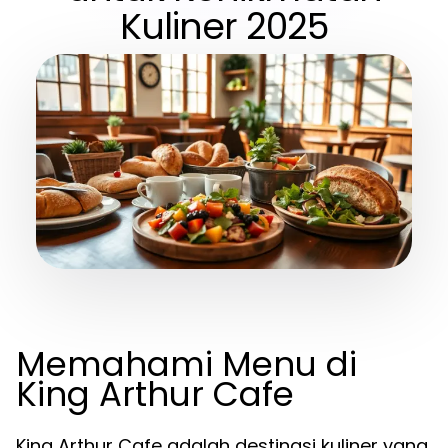
Kuliner 2025
Memahami Menu di
King Arthur Cafe
King Arthur Cafe adalah destinasi kuliner yang