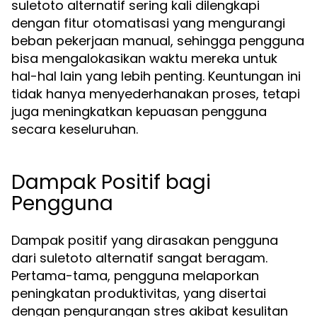
suletoto alternatif sering kali dilengkapi
dengan fitur otomatisasi yang mengurangi
beban pekerjaan manual, sehingga pengguna
bisa mengalokasikan waktu mereka untuk
hal-hal lain yang lebih penting. Keuntungan ini
tidak hanya menyederhanakan proses, tetapi
juga meningkatkan kepuasan pengguna
secara keseluruhan.
Dampak Positif bagi
Pengguna
Dampak positif yang dirasakan pengguna
dari suletoto alternatif sangat beragam.
Pertama-tama, pengguna melaporkan
peningkatan produktivitas, yang disertai
dengan pengurangan stres akibat kesulitan