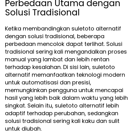
Perbedaan Utama dengan
Solusi Tradisional
Ketika membandingkan suletoto alternatif
dengan solusi tradisional, beberapa
perbedaan mencolok dapat terlihat. Solusi
tradisional sering kali mengandalkan proses
manual yang lambat dan lebih rentan
terhadap kesalahan. Di sisi lain, suletoto
alternatif memanfaatkan teknologi modern
untuk automatisasi dan presisi,
memungkinkan pengguna untuk mencapai
hasil yang lebih baik dalam waktu yang lebih
singkat. Selain itu, suletoto alternatif lebih
adaptif terhadap perubahan, sedangkan
solusi tradisional sering kali kaku dan sulit
untuk diubah.