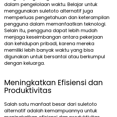
dalam pengelolaan waktu. Belajar untuk
menggunakan suletoto alternatif juga
memperluas pengetahuan dan keterampilan
pengguna dalam memanfaatkan teknologi.
Selain itu, pengguna dapat lebih mudah
menjaga keseimbangan antara pekerjaan
dan kehidupan pribadi, karena mereka
memiliki lebih banyak waktu yang bisa
digunakan untuk bersantai atau berkumpul
dengan keluarga.
Meningkatkan Efisiensi dan
Produktivitas
Salah satu manfaat besar dari suletoto
alternatif adalah kemampuannya untuk