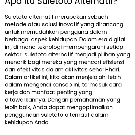
Apa itu Suletoto Alternatif?
Suletoto alternatif merupakan sebuah
metode atau solusi inovatif yang dirancang
untuk memudahkan pengguna dalam
berbagai aspek kehidupan. Dalam era digital
ini, di mana teknologi mempengaruhi setiap
sektor, suletoto alternatif menjadi pilihan yang
menarik bagi mereka yang mencari efisiensi
dan efektivitas dalam aktivitas sehari-hari.
Dalam artikel ini, kita akan menjelajahi lebih
dalam mengenai konsep ini, termasuk cara
kerja dan manfaat penting yang
ditawarkannya. Dengan pemahaman yang
lebih baik, Anda dapat mengoptimalkan
penggunaan suletoto alternatif dalam
kehidupan Anda.