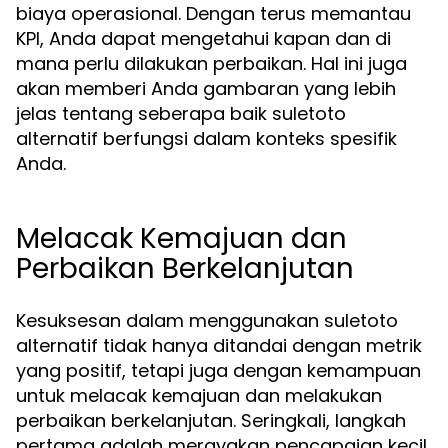
biaya operasional. Dengan terus memantau
KPI, Anda dapat mengetahui kapan dan di
mana perlu dilakukan perbaikan. Hal ini juga
akan memberi Anda gambaran yang lebih
jelas tentang seberapa baik suletoto
alternatif berfungsi dalam konteks spesifik
Anda.
Melacak Kemajuan dan
Perbaikan Berkelanjutan
Kesuksesan dalam menggunakan suletoto
alternatif tidak hanya ditandai dengan metrik
yang positif, tetapi juga dengan kemampuan
untuk melacak kemajuan dan melakukan
perbaikan berkelanjutan. Seringkali, langkah
pertama adalah merayakan pencapaian kecil,