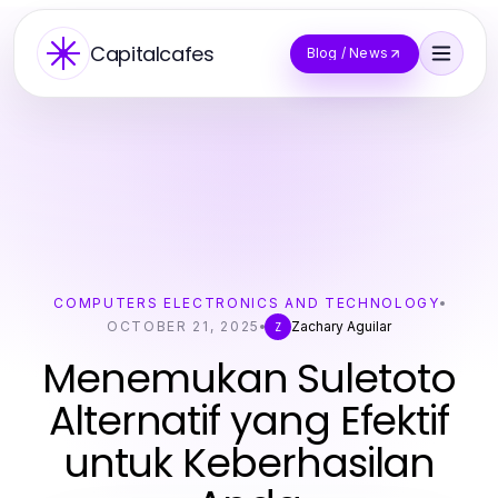
Capitalcafes
Blog / News
COMPUTERS ELECTRONICS AND TECHNOLOGY
OCTOBER 21, 2025
Zachary Aguilar
Z
Menemukan Suletoto
Alternatif yang Efektif
untuk Keberhasilan