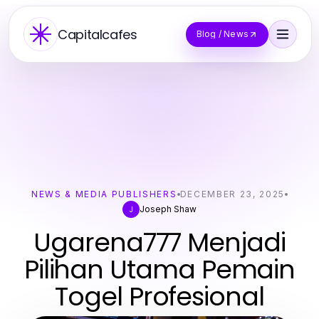
Capitalcafes
Blog / News
NEWS & MEDIA PUBLISHERS
DECEMBER 23, 2025
Joseph Shaw
J
Ugarena777 Menjadi
Pilihan Utama Pemain
Togel Profesional