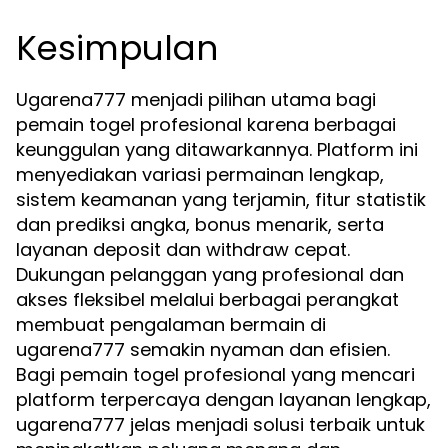
Kesimpulan
Ugarena777 menjadi pilihan utama bagi
pemain togel profesional karena berbagai
keunggulan yang ditawarkannya. Platform ini
menyediakan variasi permainan lengkap,
sistem keamanan yang terjamin, fitur statistik
dan prediksi angka, bonus menarik, serta
layanan deposit dan withdraw cepat.
Dukungan pelanggan yang profesional dan
akses fleksibel melalui berbagai perangkat
membuat pengalaman bermain di
ugarena777 semakin nyaman dan efisien.
Bagi pemain togel profesional yang mencari
platform terpercaya dengan layanan lengkap,
ugarena777 jelas menjadi solusi terbaik untuk