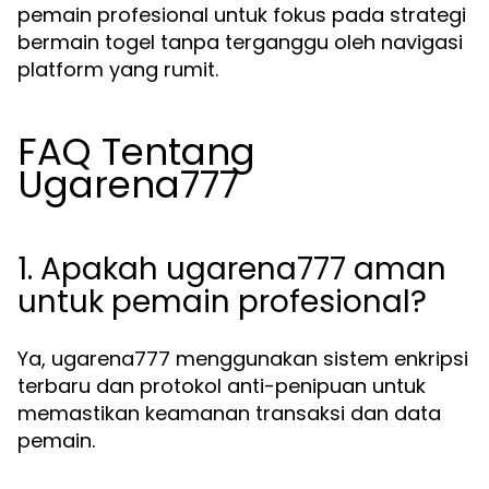
pemain profesional untuk fokus pada strategi
bermain togel tanpa terganggu oleh navigasi
platform yang rumit.
FAQ Tentang
Ugarena777
1. Apakah ugarena777 aman
untuk pemain profesional?
Ya, ugarena777 menggunakan sistem enkripsi
terbaru dan protokol anti-penipuan untuk
memastikan keamanan transaksi dan data
pemain.