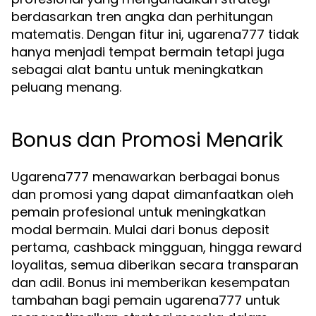
berdasarkan tren angka dan perhitungan
matematis. Dengan fitur ini, ugarena777 tidak
hanya menjadi tempat bermain tetapi juga
sebagai alat bantu untuk meningkatkan
peluang menang.
Bonus dan Promosi Menarik
Ugarena777 menawarkan berbagai bonus
dan promosi yang dapat dimanfaatkan oleh
pemain profesional untuk meningkatkan
modal bermain. Mulai dari bonus deposit
pertama, cashback mingguan, hingga reward
loyalitas, semua diberikan secara transparan
dan adil. Bonus ini memberikan kesempatan
tambahan bagi pemain ugarena777 untuk