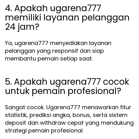
4. Apakah ugarena777
memiliki layanan pelanggan
24 jam?
Ya, ugarena777 menyediakan layanan
pelanggan yang responsif dan siap
membantu pemain setiap saat.
5. Apakah ugarena777 cocok
untuk pemain profesional?
Sangat cocok. Ugarena777 menawarkan fitur
statistik, prediksi angka, bonus, serta sistem
deposit dan withdraw cepat yang mendukung
strategi pemain profesional.