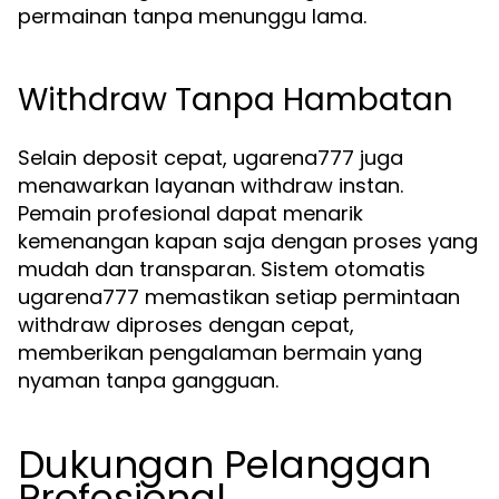
permainan tanpa menunggu lama.
Withdraw Tanpa Hambatan
Selain deposit cepat, ugarena777 juga
menawarkan layanan withdraw instan.
Pemain profesional dapat menarik
kemenangan kapan saja dengan proses yang
mudah dan transparan. Sistem otomatis
ugarena777 memastikan setiap permintaan
withdraw diproses dengan cepat,
memberikan pengalaman bermain yang
nyaman tanpa gangguan.
Dukungan Pelanggan
Profesional