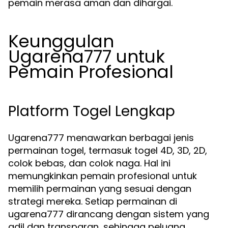
pemain merasa aman dan dihargai.
Keunggulan
Ugarena777 untuk
Pemain Profesional
Platform Togel Lengkap
Ugarena777 menawarkan berbagai jenis
permainan togel, termasuk togel 4D, 3D, 2D,
colok bebas, dan colok naga. Hal ini
memungkinkan pemain profesional untuk
memilih permainan yang sesuai dengan
strategi mereka. Setiap permainan di
ugarena777 dirancang dengan sistem yang
adil dan transparan, sehingga peluang