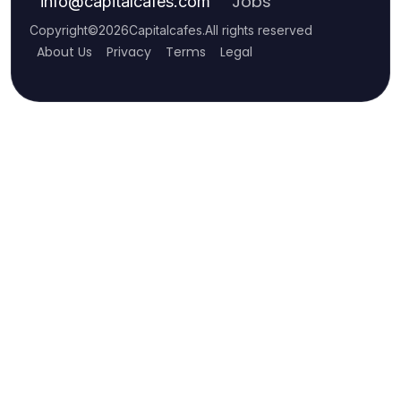
Jobs
info
@
capitalcafes.com
Copyright
©
2026
Capitalcafes
.
All rights reserved
About Us
Privacy
Terms
Legal